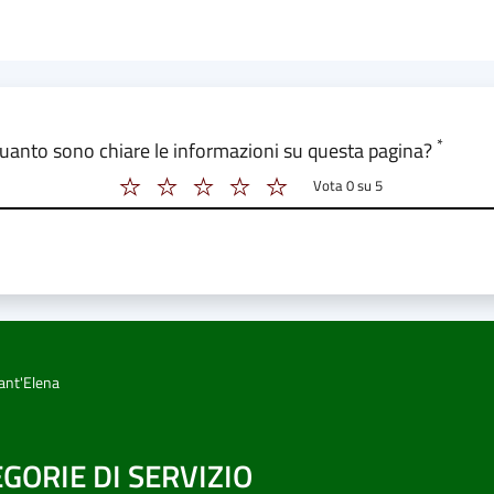
 form_valutazione
*
uanto sono chiare le informazioni su questa pagina?
Vota 0 su 5
Vota 2 su 5
Vota 3 su 5
Vota 4 su 5
Vota 5 su 5
Vota 6 su 5
ant'Elena
GORIE DI SERVIZIO