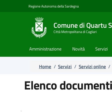
Regione Autonoma della Sardegna
Salta e vai al contenuto
Salta e vai al footer
Comune di Quartu S
Città Metropolitana di Cagliari
Amministrazione
Novità
Servizi
Home
/
Servizi
/
Servizi online
/
Elenco documenti 