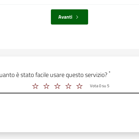
Avanti
 form_valutazione
*
uanto è stato facile usare questo servizio?
Vota 0 su 5
Vota 2 su 5
Vota 3 su 5
Vota 4 su 5
Vota 5 su 5
Vota 6 su 5