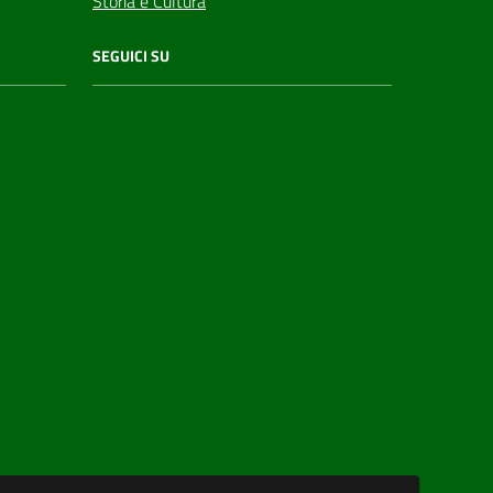
Storia e Cultura
SEGUICI SU
YouTube
Whatsapp
Linkedin